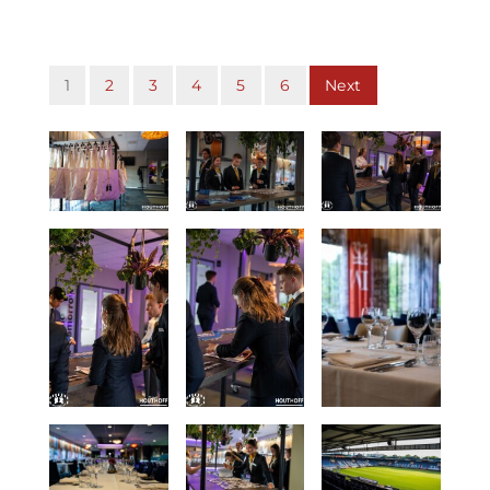
1
2
3
4
5
6
Next