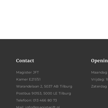
Contact
Openin
Magister JFT
Maandag t
Kamer E211/51
Vrijdag: 1
Warandelaan 2, 5037 AB Tilburg
Zaterdag
Postbus 90153, 5000 LE Tilburg
Telefoon: 013 466 80 73
Mail: info@magisterjft.nl