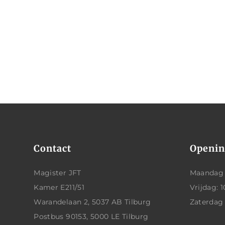
Contact
Openin
Magister JFT
Maandag t
Kamer E211/51
Vrijdag: 1
Warandelaan 2, 5037 AB Tilburg
Zaterdag
Postbus 90153, 5000 LE Tilburg